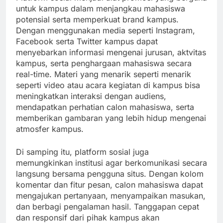
untuk kampus dalam menjangkau mahasiswa
potensial serta memperkuat brand kampus.
Dengan menggunakan media seperti Instagram,
Facebook serta Twitter kampus dapat
menyebarkan informasi mengenai jurusan, aktvitas
kampus, serta penghargaan mahasiswa secara
real-time. Materi yang menarik seperti menarik
seperti video atau acara kegiatan di kampus bisa
meningkatkan interaksi dengan audiens,
mendapatkan perhatian calon mahasiswa, serta
memberikan gambaran yang lebih hidup mengenai
atmosfer kampus.
Di samping itu, platform sosial juga
memungkinkan institusi agar berkomunikasi secara
langsung bersama pengguna situs. Dengan kolom
komentar dan fitur pesan, calon mahasiswa dapat
mengajukan pertanyaan, menyampaikan masukan,
dan berbagi pengalaman hasil. Tanggapan cepat
dan responsif dari pihak kampus akan