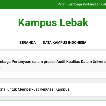
Mencapai Industri Pekerjaan:
Peran Lembaga Pertanyaan dal
Kontribusi Pengesahan 
Memperbaiki Akreditasi Intern
Mencapai Industri Pekerjaan:
Kampus Lebak
Peran Lembaga Pertanyaan dal
Kontribusi Pengesahan 
Memperbaiki Akreditasi Intern
BERANDA
DATA KAMPUS INDONESIA
nyaan dalam proses Audit Kualitas Dalam Universitas
K
3
sional untuk Memperkuat Reputasi Kampus.