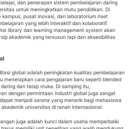
elajar, dan penerapan sistem pembelajaran daring
rsitas untuk meningkatkan mutu pendidikan. Di
e kampus, pusat inovasi, dan laboratorium riset
lajaran yang lebih interaktif dan kolaboratif.
ital library dan learning management system akan
ip akademik yang tersusun rapi dan aksesibilitas
al
itasi global adalah peningkatan kualitas pembelajaran
erlu menerapkan cara pengajaran baru seperti blended
aring dan tatap muka. Di samping itu,
an dengan permintaan industri global juga sangat
id dapat menjadi sarana yang menarik bagi mahasiswa
akademik universitas di ranah internasional.
mbangan juga adalah kunci dalam usaha memperbaiki
 harus memiliki unit penelitian yang wajib mendukung