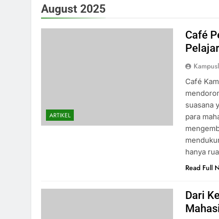
August 2025
Café P
Pelaja
Kampus
Café Kamp
mendoron
suasana 
ARTIKEL
para maha
mengemban
mendukung
hanya rua
Read Full 
Dari K
Mahas