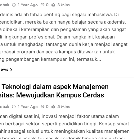
lebak
1 Year Ago
0
3 Mins
demis adalah tahap penting bagi segala mahasiswa. Di
endidikan, mereka bukan hanya belajar secara akademis,
ga dibekali keterampilan dan pengalaman yang akan sangat
i lingkungan profesional. Dalam rangka ini, kesiapan
 untuk menghadapi tantangan dunia kerja menjadi sangat
Berbagai program dan acara kampus ditawarkan untuk
g pengembangan kemampuan ini, termasuk…
News
i Teknologi dalam aspek Manajemen
sitas: Mewujudkan Kampus Cerdas
lebak
1 Year Ago
0
5 Mins
an digital saat ini, inovasi menjadi faktor utama dalam
 berbagai sektor, seperti pendidikan tinggi. Konsep smart
hir sebagai solusi untuk meningkatkan kualitas manajemen
 beragam aspek, termasuk akademik hingga administrasi.