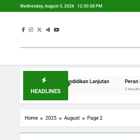
Skip
Wednesday, August 5, 2026
12:30:38 PM
to
content
ikasi Sektor dalam Pendidikan Lanjutan
Peran Lembaga P
3 Months Ago
HEADLINES
Home
2025
August
Page 2