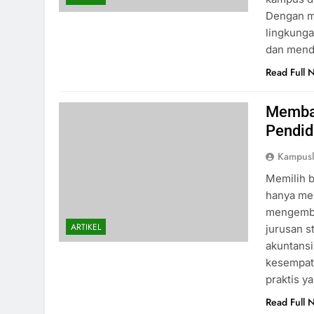
Dengan m
lingkunga
dan mend
Read Full 
Memban
Pendid
Kampus
Memilih b
hanya men
mengemba
ARTIKEL
jurusan s
akuntansi
kesempat
praktis y
Read Full 