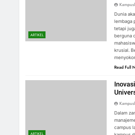
Kampus
Dunia aka
lembaga p
tetapi ju
ARTIKEL
berguna d
mahasiswa
krusial. 
menyokon
Read Full 
Inovas
Univer
Kampus
Dalam zam
manajemen
campus la
ARTIKEL
kampus di