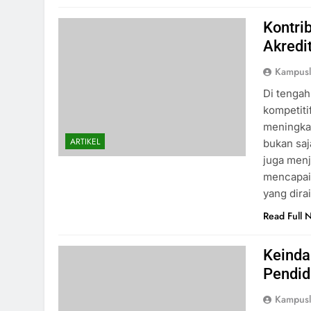
Kontri
Akredi
Kampus
Di tenga
kompetiti
meningkat
ARTIKEL
bukan saj
juga menj
mencapai 
yang dira
Read Full 
Keinda
Pendid
Kampus