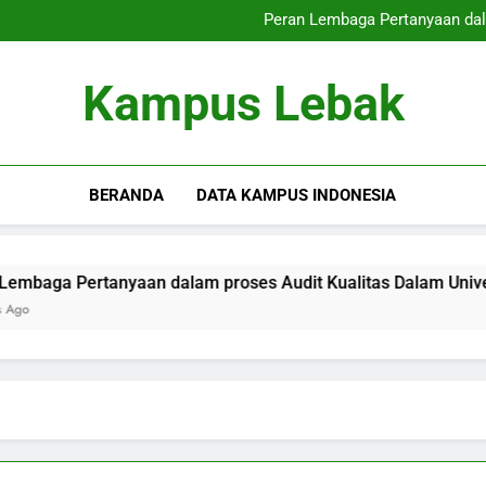
Mencapai Industri Pekerjaan:
Peran Lembaga Pertanyaan dal
Kontribusi Pengesahan 
Memperbaiki Akreditasi Intern
Mencapai Industri Pekerjaan:
Kampus Lebak
Peran Lembaga Pertanyaan dal
Kontribusi Pengesahan 
Memperbaiki Akreditasi Intern
BERANDA
DATA KAMPUS INDONESIA
ertanyaan dalam proses Audit Kualitas Dalam Universitas